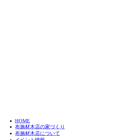
HOME
布施材木店の家づくり
布施材木店について
イベント情報