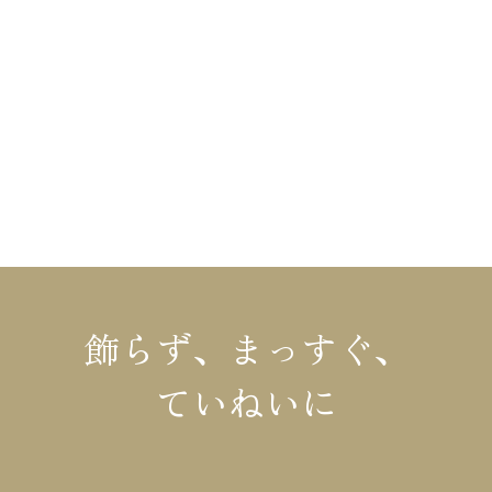
布施材木店の家づくり
不動産情報
布施材木店について
リフォーム
イベント情報
コラム
施工事例・お客様の声
会社概要
モデルハウス
お知らせ
飾らず、まっすぐ、
ていねいに