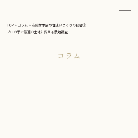
TOP
>
コラム
>
布施材木店の住まいづくりの秘密②
プロの手で最適の土地に変える敷地調査
コラム
布施材木店の住まいづくりの秘密
②
プロの手で最適の土地に変える敷
地調査
2026.06.21