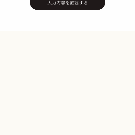
Contact us
新築、リフォームのご相談は
お気軽にお問い合わせください
0120-940-722
受付：9:00〜18:00（祝・日・第2、4土曜定休）
※ご予約いただくことで、定休日でもご案内が可能です。
フォームでお問い合わせ