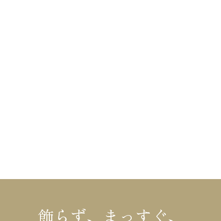
fax
025-548-3711
mail
info@kinosumai.net
HOME
布施材木店の家づくり
不動産情報
布施材木店について
リフォーム
イベント情報
コラム
施工事例・お客様の声
会社概要
モデルハウス
お知らせ
飾らず、まっすぐ、