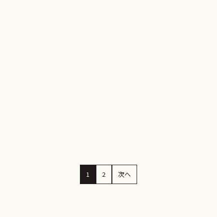
注文住宅
吹き抜け
住み継がれる家づくり
詳しくはこちら
1
2
次へ