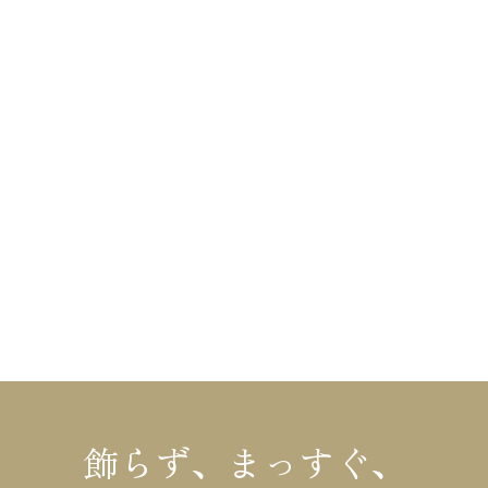
fax
025-548-3711
mail
info@kinosumai.net
HOME
布施材木店の家づくり
不動産情報
布施材木店について
リフォーム
イベント情報
コラム
施工事例・お客様の声
会社概要
モデルハウス
お知らせ
飾らず、まっすぐ、