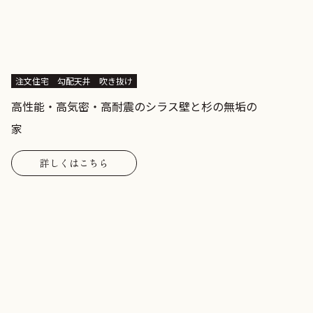
注文住宅
勾配天井
吹き抜け
高性能・高気密・高耐震のシラス壁と杉の無垢の
家
詳しくはこちら