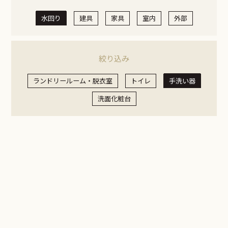
水回り
建具
家具
室内
外部
絞り込み
ランドリールーム・脱衣室
トイレ
手洗い器
洗面化粧台
その他
水回り
手洗い器
手洗い器
詳しくはこちら