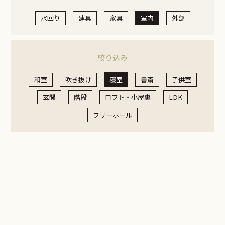
水回り
建具
家具
室内
外部
絞り込み
和室
吹き抜け
寝室
書斎
子供室
玄関
階段
ロフト・小屋裏
LDK
フリーホール
室内
寝室
寝室