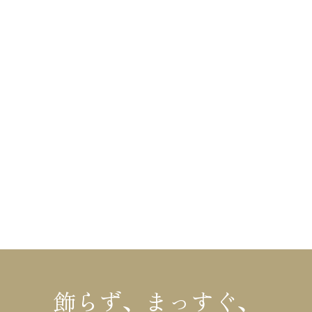
fax
025-548-3711
mail
info@kinosumai.net
HOME
布施材木店の家づくり
不動産情報
布施材木店について
リフォーム
イベント情報
コラム
施工事例・お客様の声
会社概要
モデルハウス
お知らせ
飾らず、まっすぐ、