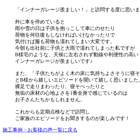
「インナーガレージ羨ましい！」と訪問する度に思いま
外に車を停めていると
雨や雪の日は子供を抱っこして車にのせたり
荷物を何往復もしなければいけなかったりで
気付けば服も荷物も濡れてしまい大変です。
今朝も出社前に子供と大雨で濡れてしまった私ですが
B様宅のような、天候に左右されず動線や利便性の高い
インナーガレージが羨ましいです♪
また、「子供たちがよく木の床に気持ちよさそうに寝そ
とB様から嬉しいエピソードを聞いて嬉しく思いました
裸足で走りまわったり、寝そべったりと
無垢の床材の心地よさを1番全身で感じているのは
お子さんたちかもしれません。
これからも定期点検などで訪問し
ご家族のエピソードをお聞きするのが楽しみです！
施工事例・お客様の声一覧に戻る