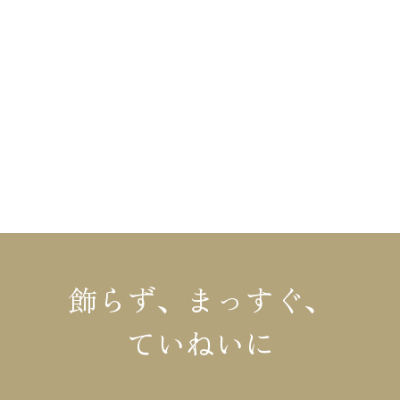
HOME
布施材木店の家づくり
不動産情報
布施材木店について
リフォーム
イベント情報
コラム
施工事例・お客様の声
会社概要
モデルハウス
お知らせ
飾らず、まっすぐ、
ていねいに