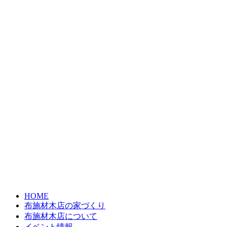
HOME
布施材木店の家づくり
布施材木店について
イベント情報