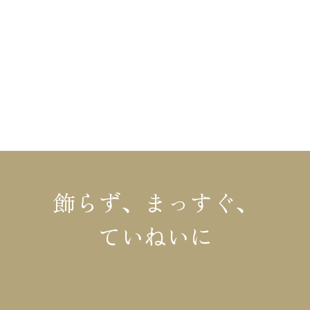
布施材木店の家づくり
不動産情報
布施材木店について
リフォーム
イベント情報
コラム
施工事例・お客様の声
会社概要
モデルハウス
お知らせ
飾らず、まっすぐ、
ていねいに