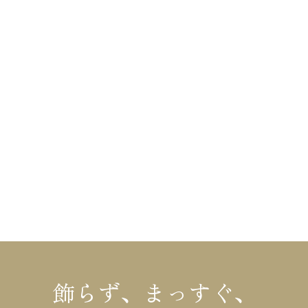
fax
025-548-3711
mail
info@kinosumai.net
HOME
布施材木店の家づくり
不動産情報
布施材木店について
リフォーム
イベント情報
コラム
施工事例・お客様の声
会社概要
モデルハウス
お知らせ
飾らず、まっすぐ、