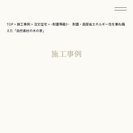
TOP
>
施工事例
>
注文住宅
>
−耐震等級3− 耐震・高度省エネルギー性を兼ね備
えた「自然素材の木の家」
施工事例