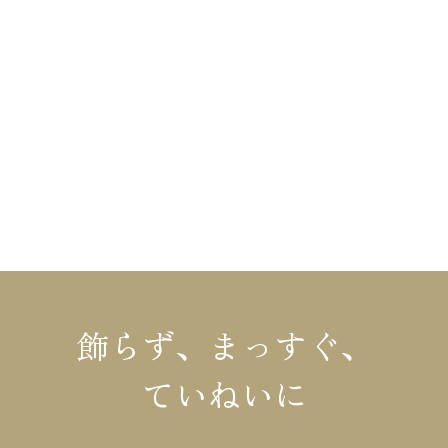
HOME
布施材木店の家づくり
不動産情報
布施材木店について
リフォーム
イベント情報
コラム
施工事例・お客様の声
会社概要
モデルハウス
お知らせ
飾らず、まっすぐ、
ていねいに