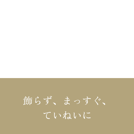
HOME
布施材木店の家づくり
不動産情報
布施材木店について
リフォーム
イベント情報
コラム
施工事例・お客様の声
会社概要
モデルハウス
お知らせ
飾らず、まっすぐ、
ていねいに