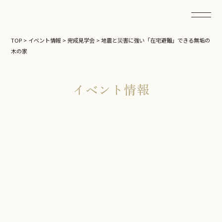
TOP
>
イベント情報
>
完成見学会
>
地震と災害に強い「在宅避難」できる無垢の
木の家
イベント情報
完成見学会
地震と災害に強い「在宅避難」で
きる無垢の木の家
日にち
3／2（土）.3（日）
時間
AM10:00〜PM17:00