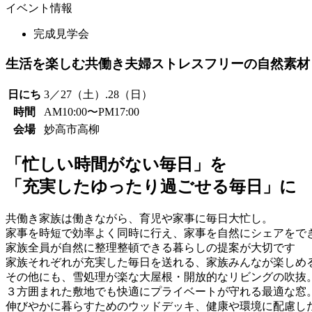
イベント情報
完成見学会
生活を楽しむ共働き夫婦ストレスフリーの自然素材
日にち
3／27（土）.28（日）
時間
AM10:00〜PM17:00
会場
妙高市高柳
「忙しい時間がない毎日」を
「充実したゆったり過ごせる毎日」に
共働き家族は働きながら、育児や家事に毎日大忙し。
家事を時短で効率よく同時に行え、家事を自然にシェアをで
家族全員が自然に整理整頓できる暮らしの提案が大切です
家族それぞれが充実した毎日を送れる、家族みんなが楽しめ
その他にも、雪処理が楽な大屋根・開放的なリビングの吹抜
３方囲まれた敷地でも快適にプライベートが守れる最適な窓
伸びやかに暮らすためのウッドデッキ、健康や環境に配慮し