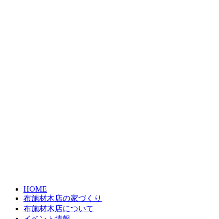
HOME
布施材木店の家づくり
布施材木店について
イベント情報