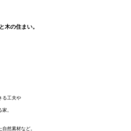
と木の住まい。
きる工夫や
る家。
。
。
た自然素材など。