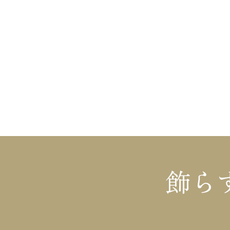
〒949-3442 新潟県上越市吉川区小苗代880-6
上越事務所（モデルハウス）
〒942-0064 新潟県上越市塩屋新田230
tel
025-548-2727(代表)
fax
025-548-3711
mail
info@kinosumai.net
飾ら