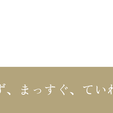
ず、まっすぐ、
てい