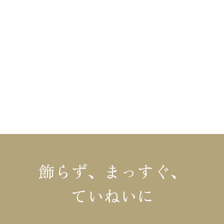
HOME
布施材木店の家づくり
不動産情報
布施材木店について
リフォーム
イベント情報
コラム
施工事例・お客様の声
会社概要
モデルハウス
お知らせ
飾らず、まっすぐ、
ていねいに